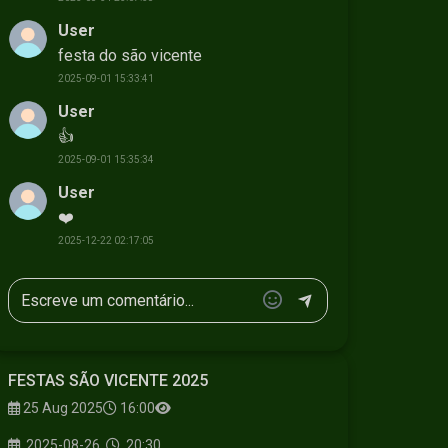
User
festa do são vicente
2025-09-01 15:33:41
User
👍
2025-09-01 15:35:34
User
❤️
2025-12-22 02:17:05
FESTAS SÃO VICENTE 2025
25 Aug 2025
16:00
2025-08-26
20:30