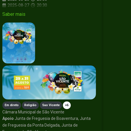
2025-08-27
20:30
2025-08-28
20:30
Saber mais
2025-08-29
20:30
2025-08-30
21:30
2025-08-31
16:00
Em direto
Religião
Sao Vicente
+6
Câmara Municipal de São Vicente
Apoio
Junta de Freguesia de Boaventura, Junta
de Freguesia da Ponta Delgada, Junta de