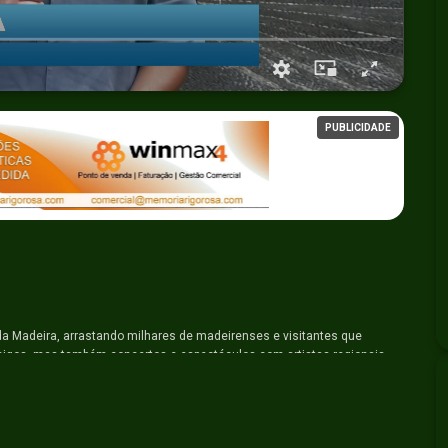
PUBLICIDADE
a Madeira, arrastando milhares de madeirenses e visitantes que
amigos, mas também concertos e espectáculos com artistas regionais,
a transforma-se para celebrar as Festas de São Vicente. O cartaz de
. Dos dias 25 a 31 de agosto acompanhe connosco diversos