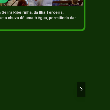
Serra Ribeirinha, da Ilha Terceira,
Transm
e a chuva dê uma trégua, permitindo dar
Sacram